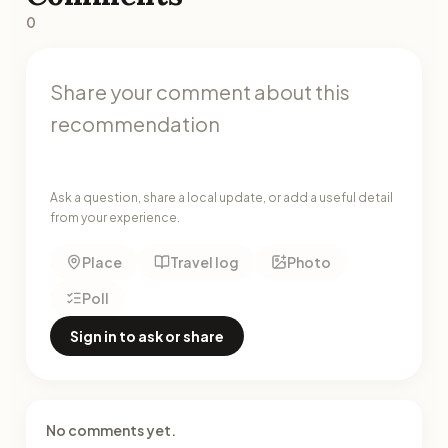
0
Ask a question, share a local update, or add a useful detail
from your experience.
Place
Travel log
Photo
Poll
Sign in to ask or share
No comments yet.