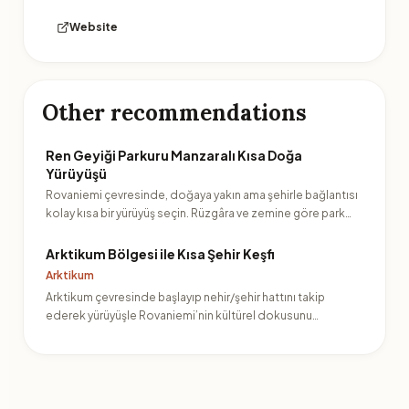
Website
Other recommendations
Ren Geyiği Parkuru Manzaralı Kısa Doğa
Yürüyüşü
Rovaniemi çevresinde, doğaya yakın ama şehirle bağlantısı
kolay kısa bir yürüyüş seçin. Rüzgâra ve zemine göre park…
Arktikum Bölgesi ile Kısa Şehir Keşfi
Arktikum
Arktikum çevresinde başlayıp nehir/şehir hattını takip
ederek yürüyüşle Rovaniemi’nin kültürel dokusunu
yakalayın.…