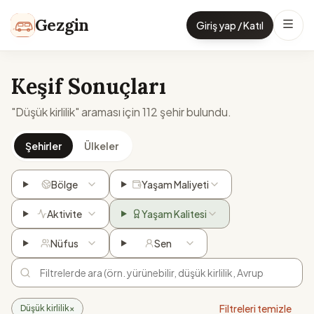
İçeriğe geç
Gezgin
Giriş yap / Katıl
Keşif Sonuçları
"Düşük kirlilik" araması için 112 şehir bulundu.
Şehirler
Ülkeler
Bölge
Yaşam Maliyeti
Aktivite
Yaşam Kalitesi
Nüfus
Sen
Filtreleri temizle
Düşük kirlilik
×