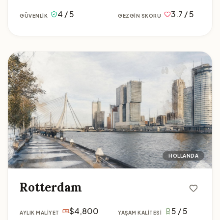
4 / 5
3.7 / 5
GÜVENLIK
GEZGIN SKORU
Rotterdam
HOLLANDA
Rotterdam
$4,800
5 / 5
AYLIK MALIYET
YAŞAM KALITESI