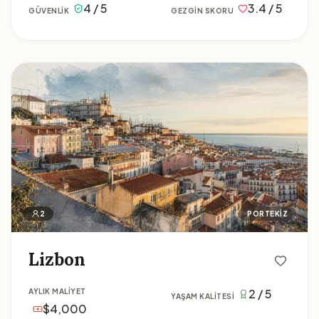
4 / 5
3.4 / 5
GÜVENLIK
GEZGIN SKORU
Lizbon
2
PORTEKIZ
Lizbon
2 / 5
AYLIK MALIYET
YAŞAM KALITESI
$4,000