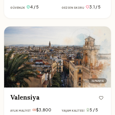
4 / 5
3.1 / 5
GÜVENLIK
GEZGIN SKORU
Valensiya
İSPANYA
Valensiya
$3,800
5 / 5
AYLIK MALIYET
YAŞAM KALITESI