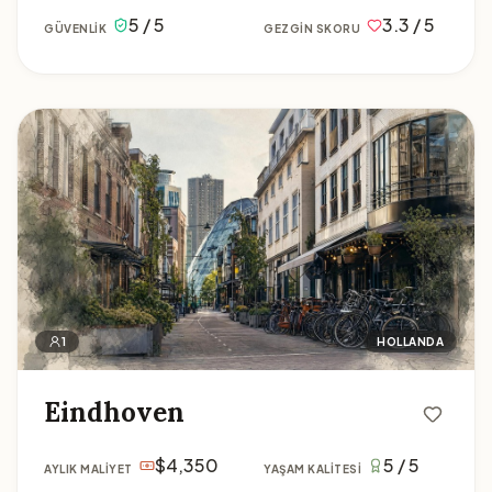
5 / 5
3.3 / 5
GÜVENLIK
GEZGIN SKORU
Eindhoven
1
HOLLANDA
Eindhoven
$4,350
5 / 5
AYLIK MALIYET
YAŞAM KALITESI