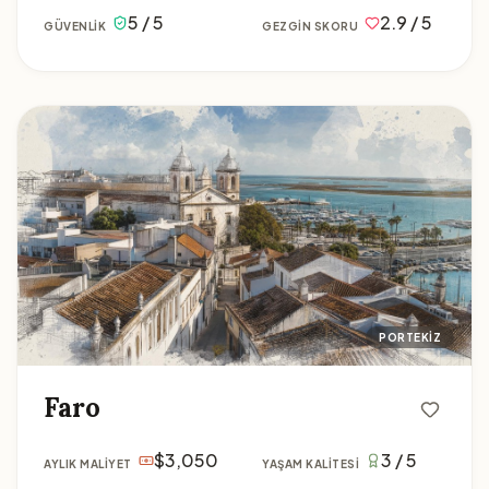
5 / 5
2.9 / 5
GÜVENLIK
GEZGIN SKORU
Faro
PORTEKIZ
Faro
$3,050
3 / 5
AYLIK MALIYET
YAŞAM KALITESI