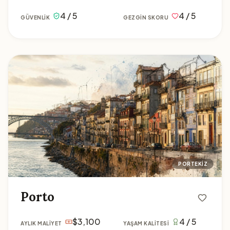
4 / 5
4 / 5
GÜVENLIK
GEZGIN SKORU
Porto
PORTEKIZ
Porto
$3,100
4 / 5
AYLIK MALIYET
YAŞAM KALITESI