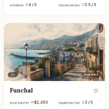
4 / 5
3.5 / 5
GÜVENLIK
GEZGIN SKORU
Funchal
1
PORTEKIZ
Funchal
$2,650
3 / 5
AYLIK MALIYET
YAŞAM KALITESI