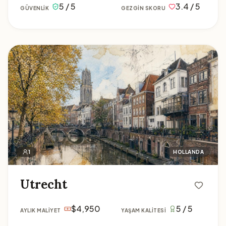
5 / 5
3.4 / 5
GÜVENLIK
GEZGIN SKORU
Utrecht
1
HOLLANDA
Utrecht
$4,950
5 / 5
AYLIK MALIYET
YAŞAM KALITESI