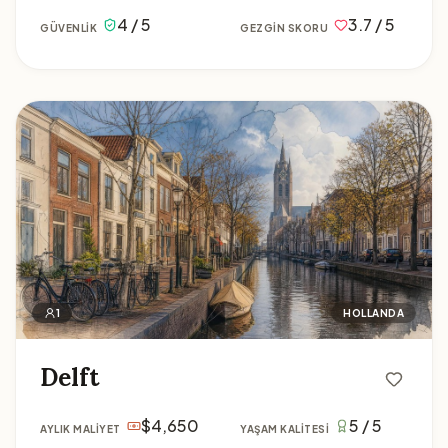
4 / 5
3.7 / 5
GÜVENLIK
GEZGIN SKORU
Delft
1
HOLLANDA
Delft
$4,650
5 / 5
AYLIK MALIYET
YAŞAM KALITESI