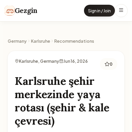
Skip to content
Gezgin
Sign in / Join
Germany
Karlsruhe
Recommendations
Karlsruhe, Germany
Jun 16, 2026
0
Karlsruhe şehir
merkezinde yaya
rotası (şehir & kale
çevresi)