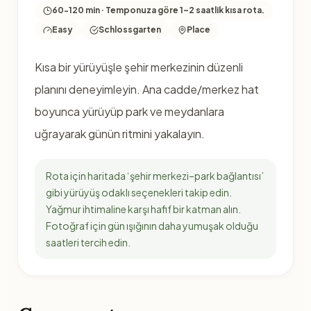
60-120 min · Temponuza göre 1–2 saatlik kısa rota.
Easy
Schlossgarten
Place
Kısa bir yürüyüşle şehir merkezinin düzenli
planını deneyimleyin. Ana cadde/merkez hat
boyunca yürüyüp park ve meydanlara
uğrayarak günün ritmini yakalayın.
Rota için haritada ‘şehir merkezi–park bağlantısı’
gibi yürüyüş odaklı seçenekleri takip edin.
Yağmur ihtimaline karşı hafif bir katman alın.
Fotoğraf için gün ışığının daha yumuşak olduğu
saatleri tercih edin.