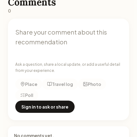
Comments
0
Ask a question, share a local update, or add a useful detail
from your experience.
Place
Travel log
Photo
Poll
Sign in to ask or share
No comments yet.