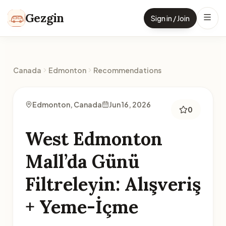
Skip to content
Gezgin
Sign in / Join
Canada
Edmonton
Recommendations
Edmonton, Canada
Jun 16, 2026
0
West Edmonton
Mall’da Günü
Filtreleyin: Alışveriş
+ Yeme-İçme