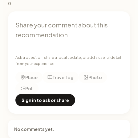
0
Ask a question, share a local update, or add a useful detail
from your experience.
Place
Travel log
Photo
Poll
Sign in to ask or share
No comments yet.