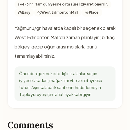
4-6 hr · Tam gün yerine orta süreli ziyaret önerilir.
Easy
West Edmonton Mall
Place
Yağmurlu/gri havalarda kapalı bir seçenek olarak
West Edmonton Mall’da zaman planlayın; birkaç
bölgeyi gezip öğün arası molalarla günü
tamamlayabilirsiniz.
Önceden gezmek istediğiniz alanları seçin
(yiyecek katları, mağazalar vb.) ve rotayı kısa
tutun. Aşırı kalabalık saatlerini hedeflemeyin.
Toplu yürüyüş için rahat ayakkabı giyin.
Comments