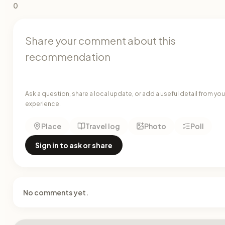
0
Ask a question, share a local update, or add a useful detail from you
experience.
Place
Travel log
Photo
Poll
Sign in to ask or share
No comments yet.