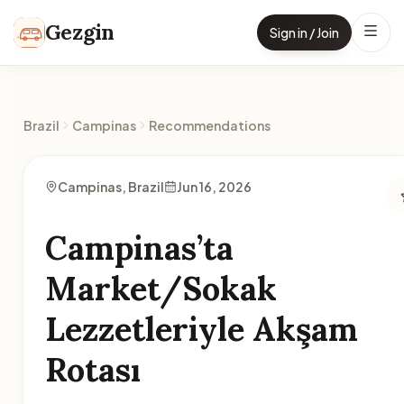
Skip to content
Gezgin
Sign in / Join
Brazil
Campinas
Recommendations
Campinas, Brazil
Jun 16, 2026
Campinas’ta
Market/Sokak
Lezzetleriyle Akşam
Rotası