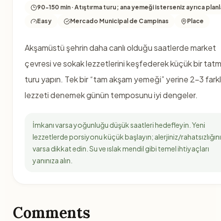
90-150 min · Atıştırma turu; ana yemeği isterseniz ayrıca planl
Easy
Mercado Municipal de Campinas
Place
Akşamüstü şehrin daha canlı olduğu saatlerde market
çevresi ve sokak lezzetlerini keşfederek küçük bir tat
turu yapın. Tek bir “tam akşam yemeği” yerine 2-3 farkl
lezzeti denemek günün temposunu iyi dengeler.
İmkanı varsa yoğunluğu düşük saatleri hedefleyin. Yeni
lezzetlerde porsiyonu küçük başlayın; alerjiniz/rahatsızlığın
varsa dikkat edin. Su ve ıslak mendil gibi temel ihtiyaçları
yanınıza alın.
Comments